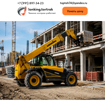
topteh74@yandex.ru
+7 (991) 897-34-23
lonking.tortrak
Узнать цену
Техника которая работает